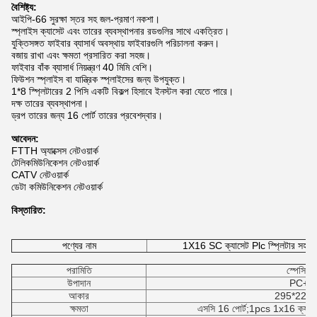
বৈশিষ্ট্য:
আইপি-66 সুরক্ষা স্তর সহ জল-প্রমাণ নকশা।
স্প্লাইস ক্যাসেট এবং তারের ব্যবস্থাপনার রডগুলির সাথে একত্রিত।
যুক্তিসঙ্গত ফাইবার ব্যাসার্ধ অবস্থায় ফাইবারগুলি পরিচালনা করুন।
বজায় রাখা এবং ক্ষমতা প্রসারিত করা সহজ।
ফাইবার বাঁক ব্যাসার্ধ নিয়ন্ত্রণ 40 মিমি বেশি।
ফিউশন স্প্লাইস বা যান্ত্রিক স্প্লাইসের জন্য উপযুক্ত।
1*8 স্প্লিটারের 2 পিসি একটি বিকল্প হিসাবে ইনস্টল করা যেতে পারে।
দক্ষ তারের ব্যবস্থাপনা।
ড্রপ তারের জন্য 16 পোর্ট তারের প্রবেশদ্বার।
আবেদন:
FTTH অ্যাক্সেস নেটওয়ার্ক
টেলিকমিউনিকেশন নেটওয়ার্ক
CATV নেটওয়ার্ক
ডেটা কমিউনিকেশন নেটওয়ার্ক
বিস্তারিত:
পণ্যের নাম
1X16 SC ক্যাসেট Plc স্প্লিটার সহ 16 
পরামিতি
স্পেসিফি
উপাদান
PC+A
আকার
295*220*8
ক্ষমতা
এসসি 16 পোর্ট;1pcs 1x16 ক্যাসে