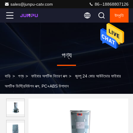
sales@junpu-catv.com
86--18868807126
উদ্ধৃতি
পণ্য
বাড়ি
>
পণ্য
>
ফাইবার অপটিক বিতরণ বক্স
>
জুনপু 24 কোর আউটডোর ফাইবার
অপটিক ডিস্ট্রিবিউশন বক্স, PC+ABS উপাদান