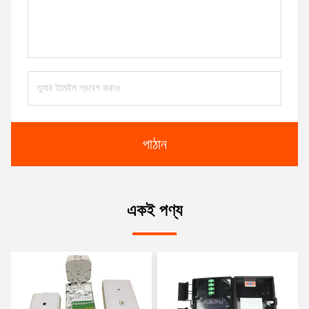
পাঠান
একই পণ্য