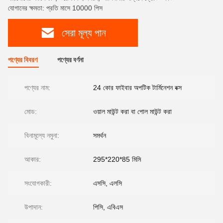
যোগানের ক্ষমতা: প্রতি মাসে 10000 পিস
সেরা মূল্য পান
পণ্যের বিবরণ
পণ্যের বর্ণনা
পণ্যের নাম:
24 কোর ফাইবার অপটিক টার্মিনেশন বক্স
মোড:
ওয়াল মাউন্ট করা বা পোল মাউন্ট করা
বিনামূল্যে নমুনা:
সমর্থন
আকার:
295*220*85 মিমি
সংযোগকারী:
এসসি, এলসি
উপাদান:
পিসি, এবিএস