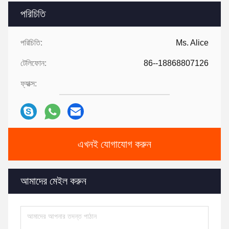
পরিচিতি
পরিচিতি:
Ms. Alice
টেলিফোন:
86--18868807126
ফ্যাক্স:
এখনই যোগাযোগ করুন
আমাদের মেইল ​​করুন