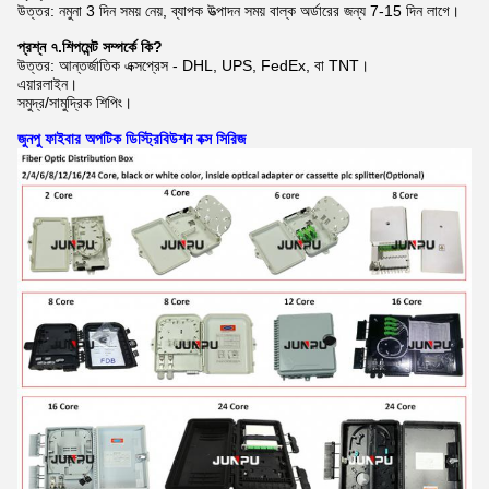
উত্তর: নমুনা 3 দিন সময় নেয়, ব্যাপক উত্পাদন সময় বাল্ক অর্ডারের জন্য 7-15 দিন লাগে।
প্রশ্ন ৭.শিপমেন্ট সম্পর্কে কি?
উত্তর: আন্তর্জাতিক এক্সপ্রেস - DHL, UPS, FedEx, বা TNT।
এয়ারলাইন।
সমুদ্র/সামুদ্রিক শিপিং।
জুনপু ফাইবার অপটিক ডিস্ট্রিবিউশন বক্স সিরিজ