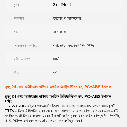
বন্দর:
2in, 24out
আবেদন:
ইনডোর বা আউটডোর
রঙ:
সাদা কালো
পিএলসি স্প্লিটার:
ক্যাসেটের ধরন, মিনি স্টিল টিউব
রঙিন লোগো:
সমর্থন
ই এম:
হ্যাঁ
জুনপু 24 কোর আউটডোর ফাইবার অপটিক ডিস্ট্রিবিউশন বক্স, PC+ABS উপাদান
জুনপু 24 কোর আউটডোর ফাইবার অপটিক ডিস্ট্রিবিউশন বক্স, PC+ABS উপাদান
বর্ণনা:
JP-I2-16OB ফাইবার অ্যাক্সেস টার্মিনেশন বক্স 16 জন গ্রাহক ধরে রাখতে সক্ষম।এটি
FTTx নেটওয়ার্ক সিস্টেমে ড্রপ তারের সাথে সংযোগ করার জন্য ফিডার তারের জন্য একটি
সমাপ্তি পয়েন্ট হিসাবে ব্যবহৃত হয়।এটি একটি কঠিন সুরক্ষা বাক্সে ফাইবার স্প্লিসিং, স্প্লিটিং,
ডিস্ট্রিবিউশন, স্টোরেজ এবং তারের সংযোগকে একীভূত করে।