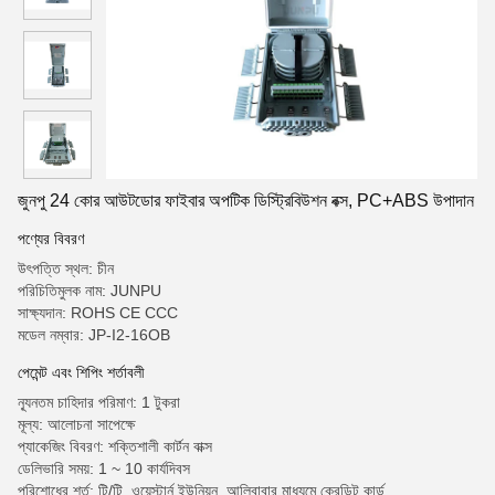
জুনপু 24 কোর আউটডোর ফাইবার অপটিক ডিস্ট্রিবিউশন বক্স, PC+ABS উপাদান
পণ্যের বিবরণ
উৎপত্তি স্থল: চীন
পরিচিতিমুলক নাম: JUNPU
সাক্ষ্যদান: ROHS CE CCC
মডেল নম্বার: JP-I2-16OB
পেমেন্ট এবং শিপিং শর্তাবলী
ন্যূনতম চাহিদার পরিমাণ: 1 টুকরা
মূল্য: আলোচনা সাপেক্ষে
প্যাকেজিং বিবরণ: শক্তিশালী কার্টন বাক্স
ডেলিভারি সময়: 1 ~ 10 কার্যদিবস
পরিশোধের শর্ত: টি/টি, ওয়েস্টার্ন ইউনিয়ন, আলিবাবার মাধ্যমে ক্রেডিট কার্ড