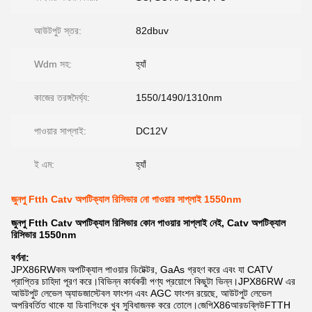
আউটপুট স্তর:
82dbuv
Wdm সহ:
হ্যাঁ
কাজের তরঙ্গদৈর্ঘ্য:
1550/1490/1310nm
পাওয়ার সাপ্লাই:
DC12V
ই এম:
হ্যাঁ
জুনপু Ftth Catv অপটিক্যাল রিসিভার নো পাওয়ার সাপ্লাই 1550nm
জুনপু
Ftth Catv অপটিক্যাল রিসিভার কোন পাওয়ার সাপ্লাই নেই, Catv অপটিক্যাল
রিসিভার 1550nm
বর্ণনা:
JPX86RW
কম অপটিক্যাল পাওয়ার ডিটেক্টর, GaAs গ্রহণ করে এবং যা CATV
প্রাপ্তির চাহিদা পূরণ করে।বিভিন্ন কার্যকরী পণ্য প্রয়োগে কিছুটা ভিন্ন।JPX86RW এর
আউটপুট লেভেল অ্যাডজাস্টেবল ফাংশন এবং AGC ফাংশন রয়েছে, আউটপুট লেভেল
অপরিবর্তিত থাকে যা ডিবাগিংকে খুব সুবিধাজনক করে তোলে।
জেপি
X86
আরডব্লিউ
FTTH