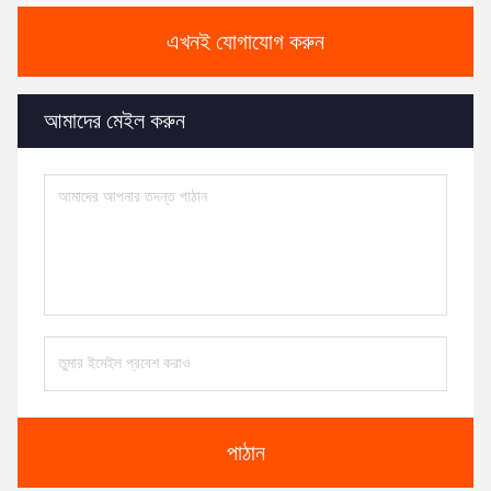
এখনই যোগাযোগ করুন
আমাদের মেইল ​​করুন
পাঠান