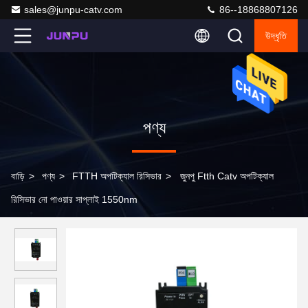
sales@junpu-catv.com
86--18868807126
উদ্ধৃতি
পণ্য
বাড়ি
>
পণ্য
>
FTTH অপটিক্যাল রিসিভার
>
জুনপু Ftth Catv অপটিক্যাল
রিসিভার নো পাওয়ার সাপ্লাই 1550nm