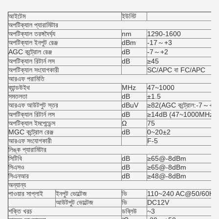
আইটেম
ইউনিট
অপটিক্যাল প্যারামিটার
অপটিক্যাল তরঙ্গদৈর্ঘ্য
nm
1290-1600
অপটিক্যাল ইনপুট রেঞ্জ
dBm
-17～+3
AGC কন্ট্রোল রেঞ্জ
dB
-7～+2
অপটিক্যাল রিটার্ন লস
dB
≥45
অপটিক্যাল সংযোগকারী
SC/APC বা FC/APC
আরএফ পরামিতি
ব্যান্ডউইথ
MHz
47~1000
সমতলতা
dB
±1.5
আরএফ আউটপুট স্তর
dBuV
≥82(AGC কন্ট্রোল:-7～+
অপটিক্যাল রিটার্ন লস
dB
≥14dB (47~1000MHz)
অপটিক্যাল ইমপেন্ডেন্স
Ω
75
MGC কন্ট্রোল রেঞ্জ
dB
0~20±2
আরএফ সংযোগকারী
F-5
লিঙ্ক প্যারামিটার
সিটিবি
dB
≥65@-8dBm
সিএসও
dB
≥65@-8dBm
সিএনআর
dB
≥48@-8dBm
অন্যান্য
পাওয়ার সাপ্লাই
ইনপুট ভোল্টেজ
ভি
110~240 AC@50/60Hz
আউটপুট ভোল্টেজ
ভি
DC12V
শক্তি খরচ
ডব্লিউ
~3