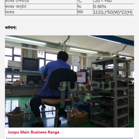
কাজের তাপমাত্রা
℃
-20～+50
কাজের আর্দ্রতা
%
0-90%
আকার
মিমি
112(L)*50(W)*22(H)
কর্মশালা: