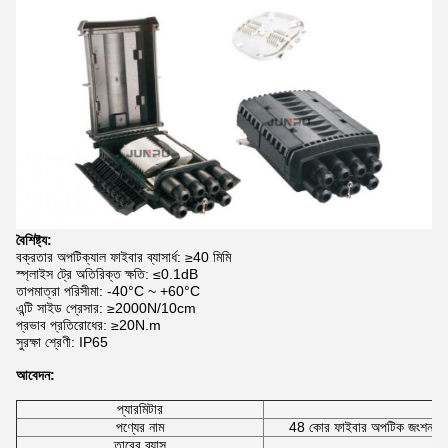
বৈশিষ্ট্য:
বক্রতার অপটিক্যাল ফাইবার ব্যাসার্ধ: ≥40 মিমি
স্প্লাইস ট্রে অতিরিক্ত ক্ষতি: ≤0.1dB
তাপমাত্রা পরিসীমা: -40°C ~ +60°C
এন্টি সাইড প্রেসার: ≥2000N/10cm
প্রভাব প্রতিরোধের: ≥20N.m
সুরক্ষা শ্রেণী: IP65
আবেদন:
প্যারমিটার
স্
পণ্যের নাম
48 কোর ফাইবার অপটিক জংশন বক্স, 
তারের ব্যাস