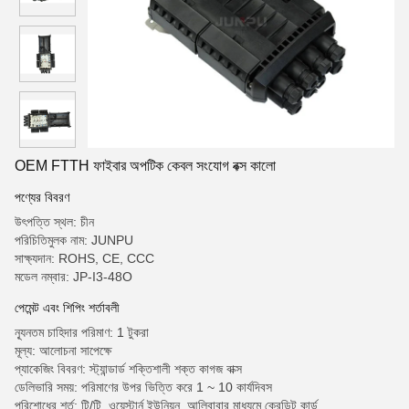
OEM FTTH ফাইবার অপটিক কেবল সংযোগ বক্স কালো
পণ্যের বিবরণ
উৎপত্তি স্থল: চীন
পরিচিতিমুলক নাম: JUNPU
সাক্ষ্যদান: ROHS, CE, CCC
মডেল নম্বার: JP-I3-48O
পেমেন্ট এবং শিপিং শর্তাবলী
ন্যূনতম চাহিদার পরিমাণ: 1 টুকরা
মূল্য: আলোচনা সাপেক্ষে
প্যাকেজিং বিবরণ: স্ট্যান্ডার্ড শক্তিশালী শক্ত কাগজ বাক্স
ডেলিভারি সময়: পরিমাণের উপর ভিত্তি করে 1 ~ 10 কার্যদিবস
পরিশোধের শর্ত: টি/টি, ওয়েস্টার্ন ইউনিয়ন, আলিবাবার মাধ্যমে ক্রেডিট কার্ড