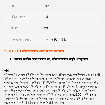
রঙ:
কালো
রঙিন লোগো:
হ্যাঁ
ই এম:
হ্যাঁ
সর্বোচ্চ ধারণক্ষমতা:
স্প্লাইস 96 ফাইবার
OEM FTTH ফাইবার অপটিক কেবল সংযোগ বক্স কালো
FTTH, ফাইবার অপটিক কেবল সংযোগ বক্স, ফাইবার অপটিক জয়েন্ট এনক্লোসার
বর্ণনা
এই স্প্লাইস ক্লোজারটি বন্টন এবং বিভক্তকরণকে একত্রিত করে, অপটিক্যাল তারের সরাসরি
ফিউশন এবং শাখাকে উপলব্ধি করতে পারে এবং অপটিক্যাল যোগাযোগ সরঞ্জামে তারের
সংযোগের জন্য উপযুক্ত।অপটিক্যাল ডিস্ট্রিবিউশন ফাংশন উপলব্ধি করার জন্য অ্যাডাপ্টার
এবং জাম্পারের মাধ্যমে, এটি ফাইবার অপটিক কেবল এবং পিগটেল প্রতিরক্ষামূলক সংযোগের
জন্যও উপযুক্ত;বক্স বডির অনন্য তিন-স্তরের নকশাটি ফাইবার স্প্লিটার বা স্প্লাইস বক্স
হিসাবে ব্যবহার করা যেতে পারে;ফ্লিপ বোর্ডটি ফ্লিপ করা যেতে পারে≥180°, এটি বক্স বা
রক্ষণাবেক্ষণ ইনস্টল করা আরও সুবিধাজনক।বোর্ড অপসারণ করা হলে, এটি বিভিন্ন পছন্দ
পূরণের জন্য একটি স্প্লাইস বন্ধ হিসাবে বিছানা হতে পারে।