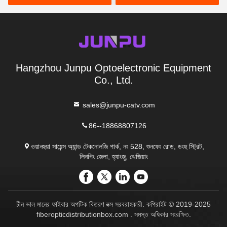
Hangzhou Junpu Optoelectronic Equipment
Co., Ltd.
sales@junpu-catv.com
86--18868807126
ওয়ানহুয়া সায়েন্স অ্যান্ড টেকনোলজি পার্ক, নং 528, শুনফেং রোড, ডংহু স্ট্রিট,
লিনপিং জেলা, হ্যাংজু, ঝেজিয়াং
চীন ভাল মানের ফাইবার অপটিক বিতরণ বক্স সরবরাহকারী. কপিরাইট © 2019-2025
fiberopticdistributionbox.com . সমস্ত অধিকার সংরক্ষিত.