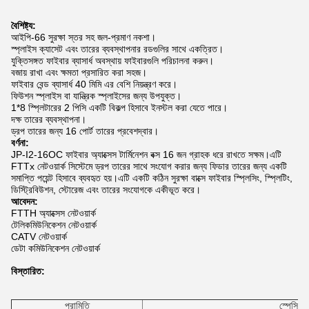
বৈশিষ্ট্য:
আইপি-66 সুরক্ষা স্তর সহ জল-প্রমাণ নকশা।
স্প্লাইস ক্যাসেট এবং তারের ব্যবস্থাপনার রডগুলির সাথে একত্রিত।
যুক্তিসঙ্গত ফাইবার ব্যাসার্ধ অবস্থায় ফাইবারগুলি পরিচালনা করুন।
বজায় রাখা এবং ক্ষমতা প্রসারিত করা সহজ।
ফাইবার বেন্ড ব্যাসার্ধ 40 মিমি এর বেশি নিয়ন্ত্রণ করে।
ফিউশন স্প্লাইস বা যান্ত্রিক স্প্লাইসের জন্য উপযুক্ত।
1*8 স্প্লিটারের 2 পিসি একটি বিকল্প হিসাবে ইনস্টল করা যেতে পারে।
দক্ষ তারের ব্যবস্থাপনা।
ড্রপ তারের জন্য 16 পোর্ট তারের প্রবেশদ্বার।
বর্ণনা:
JP-I2-16OC ফাইবার অ্যাক্সেস টার্মিনেশন বক্স 16 জন গ্রাহক ধরে রাখতে সক্ষম।এটি
FTTx নেটওয়ার্ক সিস্টেমে ড্রপ তারের সাথে সংযোগ করার জন্য ফিডার তারের জন্য একটি
সমাপ্তি পয়েন্ট হিসাবে ব্যবহৃত হয়।এটি একটি কঠিন সুরক্ষা বাক্সে ফাইবার স্প্লিসিং, স্প্লিটিং,
ডিস্ট্রিবিউশন, স্টোরেজ এবং তারের সংযোগকে একীভূত করে।
আবেদন:
FTTH অ্যাক্সেস নেটওয়ার্ক
টেলিকমিউনিকেশন নেটওয়ার্ক
CATV নেটওয়ার্ক
ডেটা কমিউনিকেশন নেটওয়ার্ক
বিস্তারিত:
পরামিতি
স্পেসিফি