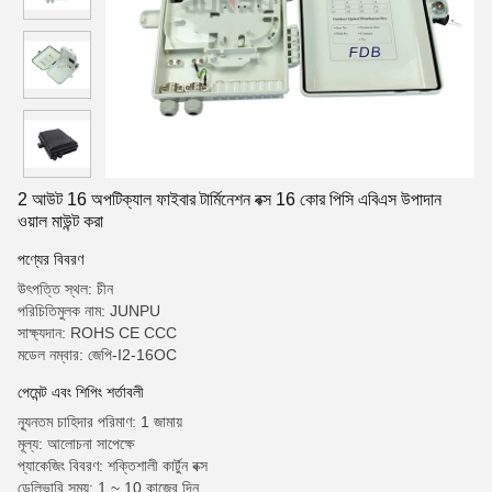
2 আউট 16 অপটিক্যাল ফাইবার টার্মিনেশন বক্স 16 কোর পিসি এবিএস উপাদান
ওয়াল মাউন্ট করা
পণ্যের বিবরণ
উৎপত্তি স্থল: চীন
পরিচিতিমুলক নাম: JUNPU
সাক্ষ্যদান: ROHS CE CCC
মডেল নম্বার: জেপি-I2-16OC
পেমেন্ট এবং শিপিং শর্তাবলী
ন্যূনতম চাহিদার পরিমাণ: 1 জামায়
মূল্য: আলোচনা সাপেক্ষে
প্যাকেজিং বিবরণ: শক্তিশালী কার্টুন বক্স
ডেলিভারি সময়: 1 ~ 10 কাজের দিন