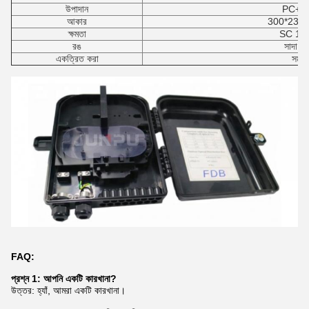
উপাদান
PC+A
আকার
300*230*7
ক্ষমতা
SC 16 প
রঙ
সাদা ক
একত্রিত করা
সমর্থ
FAQ:
প্রশ্ন 1: আপনি একটি কারখানা?
উত্তর: হ্যাঁ, আমরা একটি কারখানা।